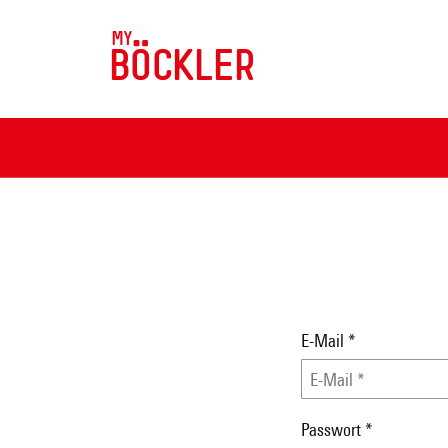
MY
BÖCKLER
E-Mail
*
Passwort
*