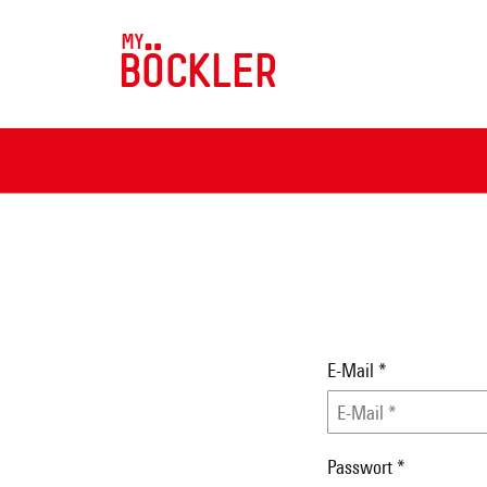
MY
BÖCKLER
E-Mail
*
Passwort
*